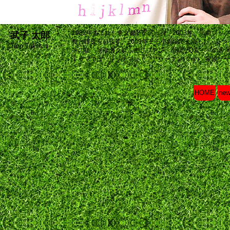
1982年生まれ。東京都新宿区出身。2003年、演劇ブ
武子 太郎
舞台俳優を目指す。
2009年王子小劇場で上演した、シ
Taro Takeshi
その後、同年のクロムモリブデン「不躾なQ友」への客演
ドラマでは、リッチマン・プアウーマン(ＣＸ)、家族ゲーム
HOME
ne